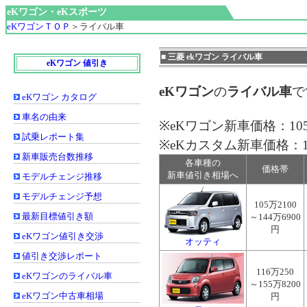
eKワゴン・eKスポーツ
eKワゴンＴＯＰ
＞
ライバル車
■ 三菱 ekワゴン ライバル車
eKワゴン 値引き
eKワゴン
の
ライバル車
で
eKワゴン カタログ
車名の由来
※eKワゴン新車価格：105
試乗レポート集
※eKカスタム新車価格：126
新車販売台数推移
各車種の
価格帯
新車値引き相場へ
モデルチェンジ推移
モデルチェンジ予想
105万2100
最新目標値引き額
～144万6900
円
eKワゴン値引き交渉
オッティ
値引き交渉レポート
116万250
eKワゴンのライバル車
～155万8200
eKワゴン中古車相場
円