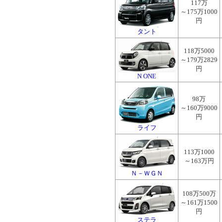
117万
～175万1000
円
タント
118万5000
～179万2829
円
N ONE
98万
～160万9000
円
ライフ
113万1000
～163万円
Ｎ－ＷＧＮ
108万500万
～161万1500
円
ステラ