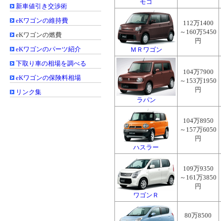
モコ
新車値引き交渉術
eKワゴンの維持費
112万1400
～160万5450
eKワゴンの燃費
円
eKワゴンのパーツ紹介
ＭＲワゴン
下取り車の相場を調べる
104万7900
eKワゴンの保険料相場
～153万1950
円
リンク集
ラパン
104万8950
～157万6050
円
ハスラー
109万9350
～161万3850
円
ワゴンＲ
80万8500